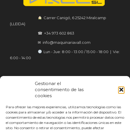
︎ Carrer Canigó, 6 25242 Miralcamp
(LLEIDA)
☎ +34 973 602 863
✉ info@maquinariavall.com
︎ Lun - Jue: 8:00 - 13:00 / 15:00 - 18:00 | Vie:
6:00 - 14:00
Gestionar el
consentimiento de las
cookies
Para ofrecer las mejores experiencias, utilizamos tecnologías como las
cookies para almacenar y/o acceder a la información del dispositivo. El
consentimiento de estas tecnologías nos permitirá procesar datos como
el comportamiento de navegación o las identificaciones únicas en este
sitio. No consentir o retirar el consentimiento, puede afectar