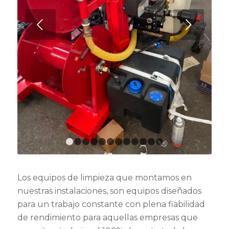
Posterior
1
2
3
4
5
6
7
8
9
10
11
12
Los equipos de limpieza que montamos en
nuestras instalaciones, son equipos diseñados
para un trabajo constante con plena fiabilidad
de rendimiento para aquellas empresas que