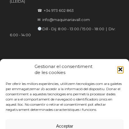
(LLEIDA)
☎ +34 973 602 863
✉ info@maquinariavall.com
︎ Dill - Dij: 8:00 - 13:00 / 15:00 - 18:00 | Div:
6:00 - 14:00
Gestionar el consentiment
de les cookies
Per oferir les millors experiències, utilitzem tecnologies com ara galetes
per emmagatzemar i/o accedir a la informació del dispositiu. Donar el
consentiment a aquestes tecnologies ens permetrà processar dades
com ara el comportament de navegació o identificadors únics en
aquest lloc. No consentir o retirar el consentiment pot afectar
negativament determinades característiques i funcions.
Acceptar