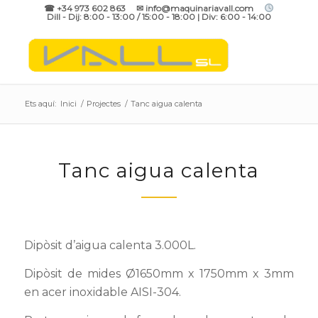
☎ +34 973 602 863 ✉ info@maquinariavall.com
Dill - Dij: 8:00 - 13:00 / 15:00 - 18:00 | Div: 6:00 - 14:00
Ets aquí:
Inici
/
Projectes
/
Tanc aigua calenta
Tanc aigua calenta
Dipòsit d’aigua calenta 3.000L.
Dipòsit de mides Ø1650mm x 1750mm x 3mm
en acer inoxidable AISI-304.