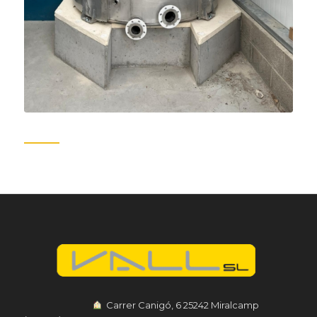
︎ Carrer Canigó, 6 25242 Miralcamp