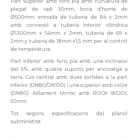
Part superior amb fons pla amb curvatura de
plegat de radi 30mm, boca d’home de
Ø500mm, entrada de tuberia de 84 x 2mm
amb connexió a tuberia interior cilindrica
Ø1300mm x 54mm x 2mm, tuberia de 69 x
2mm y tuberia de 18mm x1,5 mm per al control
de temperatura.
Part inferior amb fons pla amb una inclinació
del 5%
, amb quatre suports per ancoratge a
terra. Cos central amb dues sortides a la part
inferior (DN80/DN100) i una superior amb colze
(DN80).
Aïllament tèrmic amb ROCK WOOL
50mm.
Tot segons especificacions del plànol
subministrat.